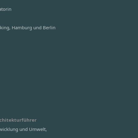
atorin
inking, Hamburg und Berlin
chitekturführer
twicklung und Umwelt,