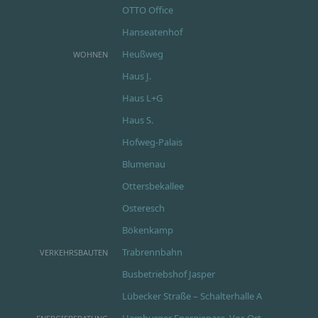
OTTO Office
Hanseatenhof
Heußweg
WOHNEN
Haus J.
Haus L+G
Haus S.
Hofweg-Palais
Blumenau
Ottersbekallee
Osteresch
Bökenkamp
Trabrennbahn
VERKEHRSBAUTEN
Busbetriebshof Jasper
Lübecker Straße – Schalterhalle A
Hamburger Energiepass, Vor-Ort-