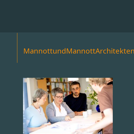
MannottundMannottArchitekte