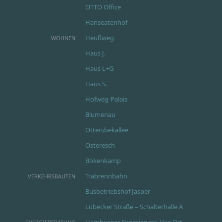
OTTO Office
Hanseatenhof
Heußweg
WOHNEN
Haus J.
Haus L+G
Haus S.
Hofweg-Palais
Blumenau
Ottersbekallee
Osteresch
Bökenkamp
Trabrennbahn
VERKEHRSBAUTEN
Busbetriebshof Jasper
Lübecker Straße – Schalterhalle A
Hamburger Energiepass, Vor-Ort-