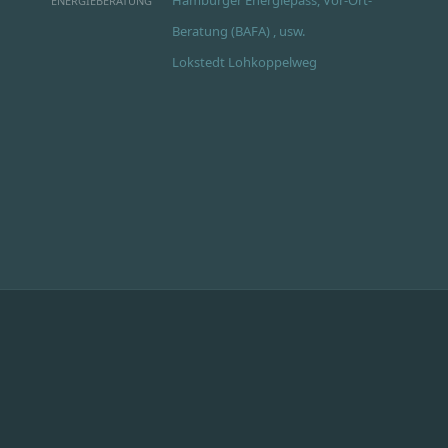
ENERGIEBERATUNG
Beratung (BAFA) , usw.
Lokstedt Lohkoppelweg