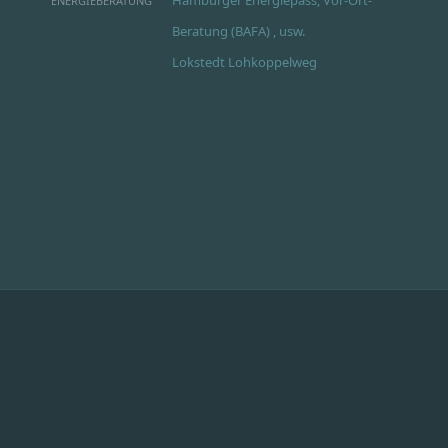
ENERGIEBERATUNG
Beratung (BAFA) , usw.
Lokstedt Lohkoppelweg