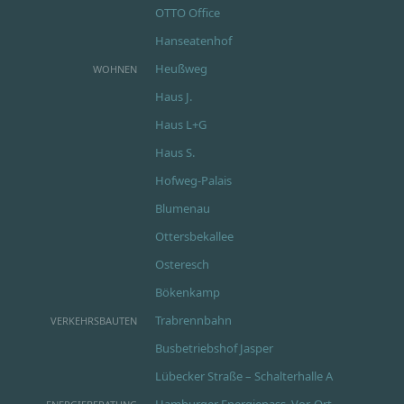
OTTO Office
Hanseatenhof
Heußweg
WOHNEN
Haus J.
Haus L+G
Haus S.
Hofweg-Palais
Blumenau
Ottersbekallee
Osteresch
Bökenkamp
Trabrennbahn
VERKEHRSBAUTEN
Busbetriebshof Jasper
Lübecker Straße – Schalterhalle A
Hamburger Energiepass, Vor-Ort-