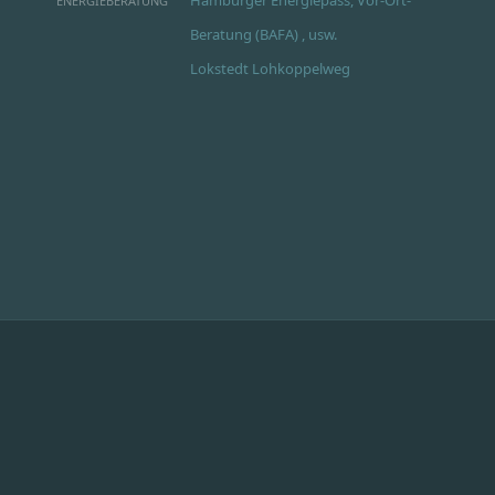
ENERGIEBERATUNG
Beratung (BAFA) , usw.
Lokstedt Lohkoppelweg