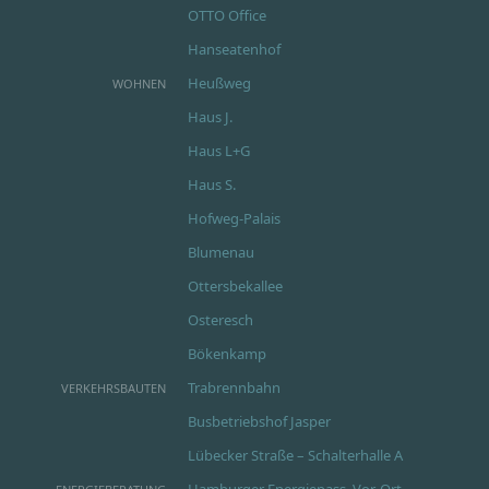
OTTO Office
Hanseatenhof
Heußweg
WOHNEN
Haus J.
Haus L+G
Haus S.
Hofweg-Palais
Blumenau
Ottersbekallee
Osteresch
Bökenkamp
Trabrennbahn
VERKEHRSBAUTEN
Busbetriebshof Jasper
Lübecker Straße – Schalterhalle A
Hamburger Energiepass, Vor-Ort-