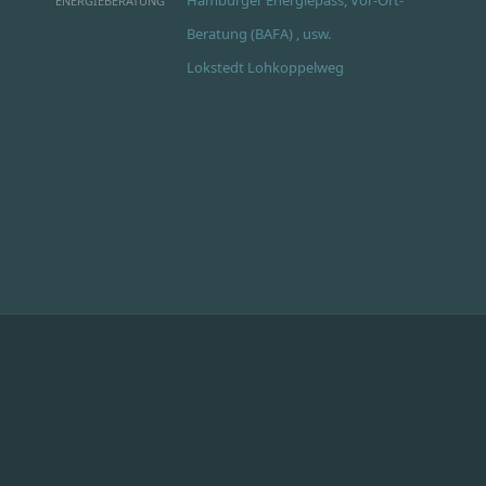
ENERGIEBERATUNG
Beratung (BAFA) , usw.
Lokstedt Lohkoppelweg