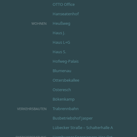
OTTO Office
Hanseatenhof
Heußweg
WOHNEN
Haus J.
Haus L+G
Haus S.
Hofweg-Palais
Blumenau
Ottersbekallee
Osteresch
Bökenkamp
Trabrennbahn
VERKEHRSBAUTEN
Busbetriebshof Jasper
Lübecker Straße – Schalterhalle A
Hamburger Energiepass, Vor-Ort-