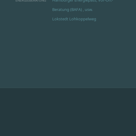
ENERGIEBERATUNG
Beratung (BAFA) , usw.
Lokstedt Lohkoppelweg