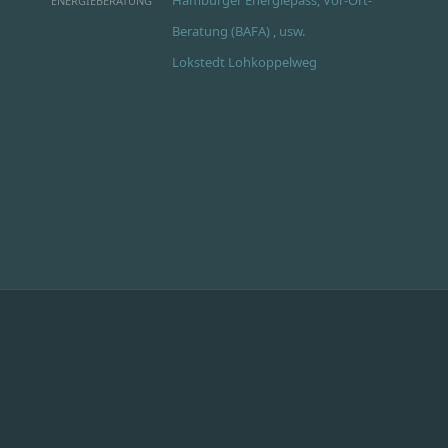
ENERGIEBERATUNG
Beratung (BAFA) , usw.
Lokstedt Lohkoppelweg