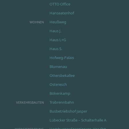
OTTO Office
Hanseatenhof
Heußweg
WOHNEN
Haus J.
Haus L+G
Haus S.
Hofweg-Palais
Blumenau
Ottersbekallee
Osteresch
Bökenkamp
Trabrennbahn
VERKEHRSBAUTEN
Busbetriebshof Jasper
Lübecker Straße – Schalterhalle A
Hamburger Energiepass, Vor-Ort-