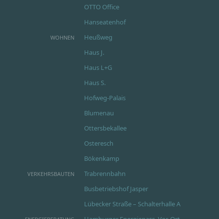
OTTO Office
Hanseatenhof
Heußweg
WOHNEN
Haus J.
Haus L+G
Haus S.
Hofweg-Palais
Blumenau
Ottersbekallee
Osteresch
Bökenkamp
Trabrennbahn
VERKEHRSBAUTEN
Busbetriebshof Jasper
Lübecker Straße – Schalterhalle A
Hamburger Energiepass, Vor-Ort-