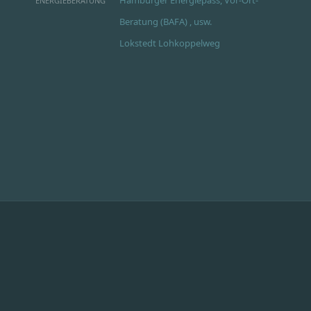
ENERGIEBERATUNG
Beratung (BAFA) , usw.
Lokstedt Lohkoppelweg